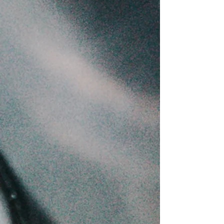
Affogato
Qumesht i ngrohte